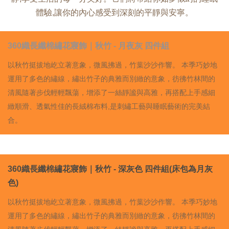
體驗,讓你的內心感受到深刻的平靜與安寧。
360
織長纖棉繡花寢飾｜秋竹
-
月夜灰
四件組
以秋竹挺拔地屹立著意象，微風拂過，竹葉沙沙作響。 本季巧妙地
運用了多色的繡線，繡出竹子的典雅而別緻的意象，彷彿竹林間的
清風隨著步伐輕輕飄蕩，增添了一絲靜謐與高雅，再搭配上手感細
緻順滑、透氣性佳的長絨棉布料,是刺繡工藝與睡眠藝術的完美結
合。
360
織長纖棉繡花寢飾｜秋竹
-
深灰色
四件組
(
床包為月灰
色
)
以秋竹挺拔地屹立著意象，微風拂過，竹葉沙沙作響。 本季巧妙地
運用了多色的繡線，繡出竹子的典雅而別緻的意象，彷彿竹林間的