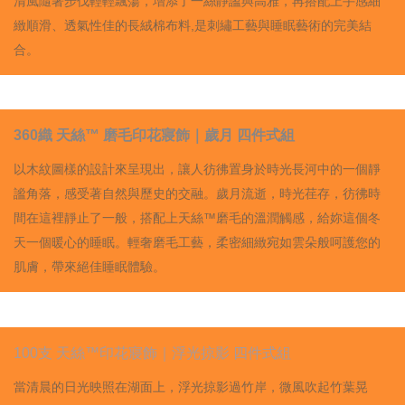
清風隨著步伐輕輕飄蕩，增添了一絲靜謐與高雅，再搭配上手感細
緻順滑、透氣性佳的長絨棉布料,是刺繡工藝與睡眠藝術的完美結
合。
360
織
天絲
™
磨毛印花寢飾｜歲月
四件式組
以木紋圖樣的設計來呈現出，讓人彷彿置身於時光長河中的一個靜
謐角落，感受著自然與歷史的交融。歲月流逝，時光荏存，彷彿時
間在這裡靜止了一般，搭配上天絲™磨毛的溫潤觸感，給妳這個冬
天一個暖心的睡眠。輕奢磨毛工藝，柔密細緻宛如雲朵般呵護您的
肌膚，帶來絕佳睡眠體驗。
100支 天絲™印花寢飾｜浮光掠影 四件式組
當清晨的日光映照在湖面上，浮光掠影過竹岸，微風吹起竹葉晃