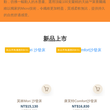
動，彷彿一幅動人的水墨畫。選用頂級100支蘭精的天絲™萊賽爾纖
維以獨家的Micro技術，令纖維更加輕盈，質感柔軟無比，提供持久
的自然舒適感受。
新品上市
新品早鳥優惠到8/31
新品早鳥優惠到8/31
莫林Mori 沙發床
康芙特Comfort沙發床
NT$15,130
NT$16,830