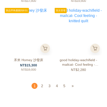
NT$17,800
NT$19,800
新品早鳥優惠到8/31
首次登場
禾米 Homey 沙發床
good holiday-wachifield -
mailcat- Cool feeling -
NT$15,300
knitted quilt
NT$18,000
NT$2,280
1
2
3
4
5
»