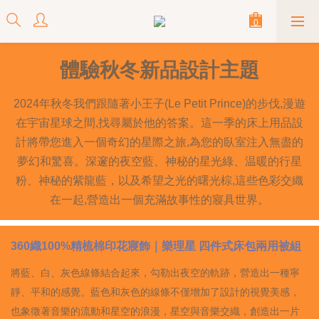
體驗秋冬新品設計主題
2024年秋冬我們跟隨著小王子(Le Petit Prince)的步伐,漫遊
在宇宙星球之間,找尋屬於他的答案。這一季的床上用品設
計將帶您進入一個奇幻的星際之旅,為您的臥室注入無盡的
夢幻和驚喜。深邃的夜空藍、神秘的星光綠、温暖的行星
粉、神秘的紫龍藍，以及希望之光的曙光棕,這些色彩交織
在一起,營造出一個充滿故事性的寢具世界。
360
織100%精梳棉印花寢飾｜樂理星 四件式床包兩用被組
將藍、白、灰色線條結合起來，勾勒出夜空的軌跡，營造出一種寧
靜、平和的感覺。藍色和灰色的線條不僅增加了設計的視覺美感，
也象徵著音樂的流動和星空的浪漫，星空與音樂交織，創造出一片