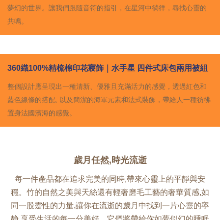
夢幻的世界。讓我們跟隨音符的指引，在星河中徜徉，尋找心靈的
共鳴。
360
織
100%
精梳棉印花寢飾｜水手星
四件式床包兩用被組
整個設計應呈現出一種清新、優雅且充滿活力的感覺，透過紅色和
藍色線條的搭配, 以及簡潔的海軍元素和法式裝飾，帶給人一種彷彿
置身法國濱海的感覺。
歲月任然,時光流逝
每一件產品都在追求完美的同時,帶來心靈上的平靜與安
穩。竹的自然之美與天絲還有輕奢磨毛工藝的奢華質感,如
同一股靈性的力量,讓你在流逝的歲月中找到一片心靈的寧
静,享受生活的每一分美好。它們將帶給你如夢似幻的睡眠