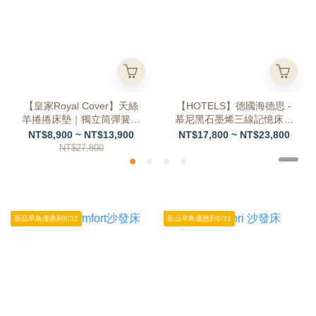
【皇家Royal Cover】天絲
【HOTELS】德國海德思 -
羊捲捲床墊｜獨立筒彈簧｜
慕尼黑石墨烯三線記憶床墊
100%台灣製
- 石墨烯科技 促進循環
NT$8,900 ~ NT$13,900
NT$17,800 ~ NT$23,800
NT$27,800
新品早鳥優惠到8/31
新品早鳥優惠到8/31