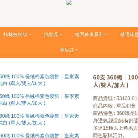
找棉被枕頭
找寢具
精選傢俱系列
精選床
傢居誌
60支 360織｜1
人/雙人/加大 )
商品貨號 : 53103-01
商品內容 : 單品銷售 
商品特色 : 360
身透氣,讓您擁有舒適
多達15種以上色系
同色彩與活力。