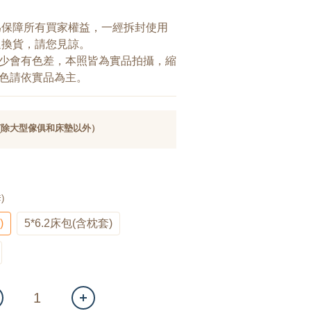
為保障所有買家權益，一經拆封使用
退換貨，請您見諒。
少會有色差，本照皆為實品拍攝，縮
色請依實品為主。
 (除大型傢俱和床墊以外）
)
)
5*6.2床包(含枕套)