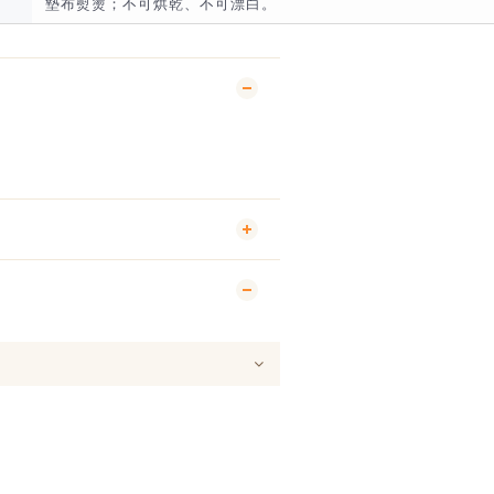
墊布熨燙；不可烘乾、不可漂白。