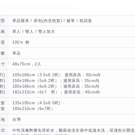
類型
單品寢具 / 床包(內含枕套) / 被單 / 枕頭套
規格
單人 / 雙人 / 雙人加大
材質
100％ 棉
件數
單品
尺寸
48x75cm，2入
只)
105x186cm（3.5x6.2呎） 適用床高：30cm內
對)
150x186cm（5x6.2呎）；適用床高：35cm內
對)
180x186cm（6x6.2呎）；適用床高：35cm內
對)
182x210cm（6x7 呎）；適用床高：45cm內
被套
135x195cm（4.5x6.5呎)
被套
180x210cm（6x7呎）
產地
台灣
方式
中性洗滌劑應先溶於水，翻面放洗衣袋中低溫水洗，深淺色分開洗