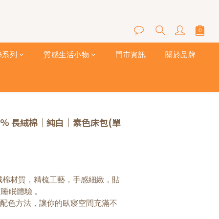
墊系列
質感生活小物
門市資訊
關於品牌
立即購買
00% 長絨棉｜純白｜素色床包(單
織長絨棉材質，精梳工藝，手感細緻，貼
睡眠體驗 。
與配色方法，讓你的臥寢空間充滿不