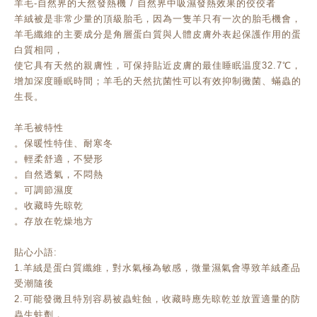
羊毛-自然界的天然發熱機 / 自然界中吸濕發熱效果的佼佼者
羊絨被是非常少量的頂級胎毛，因為一隻羊只有一次的胎毛機會，
羊毛纖維的主要成分是角層蛋白質與人體皮膚外表起保護作用的蛋
白質相同，
使它具有天然的親膚性，可保持貼近皮膚的最佳睡眠温度32.7℃，
增加深度睡眠時間；
羊毛的天然抗菌性可以有效抑制黴菌、蟎蟲的
生長。
羊毛被特性
。保暖性特佳、耐寒冬
。輕柔舒適，不變形
。自然透氣，不悶熱
。可調節濕度
。收藏時先晾乾
。存放在乾燥地方
貼心小語:
1.羊絨是蛋白質纖維，對水氣極為敏感，微量濕氣會導致羊絨產品
受潮隨後
2.可能發黴且特別容易被蟲蛀蝕，收藏時應先晾乾並放置適量的防
蟲生蛀劑，