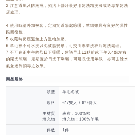
3.注意通風及防潮濕，如沾上髒汙最好用乾洗精洗滌或送專業乾洗
店處理。
4.使用時請外加被套，定期於避陽處晾曬，羊絨雖具有良好的彈性
跟回復性，
5.收藏時仍應避免上方重物加壓。
6.羊毛被不可水洗以免被胎變形，可交由專業洗衣店乾洗處理。
7.不可在正中午的烈日下曝曬，建議早上11點前或下午3.4點左右
的陽光晾曬，
定期置於日光下曝曬，可延長使用年限，亦可去除水
氣並達到消毒之效果。
商品規格
類型
羊毛冬被
規格
6*7雙人 / 8*7特大
主材質
表布：100%棉
填充物
填充物：100%羊毛
件數
1件