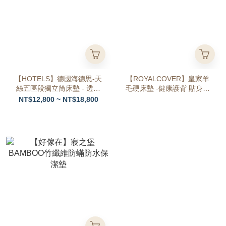
【HOTELS】德國海德思-天
【ROYALCOVER】皇家羊
絲五區段獨立筒床墊 - 透氣
毛硬床墊 -健康護背 貼身舒
表布．軟硬適中
適
NT$12,800 ~ NT$18,800