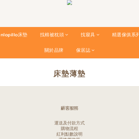
nlopillo床墊
找棉被枕頭
找寢具
精選傢俱系
關於品牌
傢居誌
床墊薄墊
顧客服務
運送及付款方式
購物流程
紅利點數說明