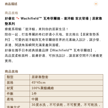
商品描述
商品規格
🐾
好傢在
Wachifield™ 瓦奇菲爾德 - 達洋貓 首次登場｜居家靠
墊系列
療癒系萌貓「達洋貓」來到你的居家生活！
陪你一起，打造專屬的奇幻舒適小天地。首次推出【居家靠墊系
列】，可愛的達洋貓與瓦奇菲爾德世界的元素融入設計，讓沙發、
床邊、閱讀角落瞬間充滿童趣與溫暖。
好傢在攜手日本經典插畫品牌【Wachifield™ 瓦奇菲爾德】，
高品質柔軟面料，親膚舒適、可拆洗設計，讓居家空間不只療癒更
實用。
商品規格
類型
居家靠墊套
規格
45*45cm
材質
100%
聚酯纖維
件數
1
件
產地
中國
30
度水洗，不可烘乾，不可熨燙。不可乾洗，
洗滌方式