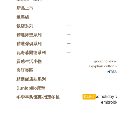
新品上市
選整組
飯店系列
精選床墊系列
精選傢俱系列
瓦奇菲爾德系列
good holiday
質感生活小物
Egyptian cotton 
客訂專區
Firs
NT$8
精選飯店枕系列
Dunlopillo床墊
冬季早鳥優惠-指定冬被
首次登場