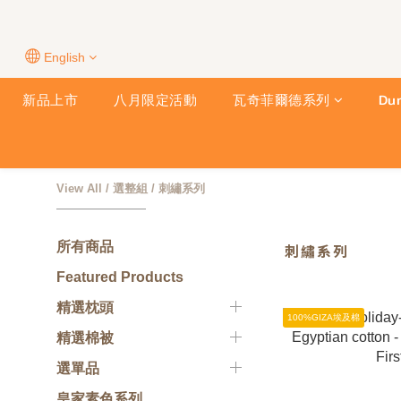
English
新品上市
八月限定活動
瓦奇菲爾德系列
Du
View All
/
選整組
/
刺繡系列
所有商品
刺繡系列
Featured Products
精選枕頭
100%GIZA埃及棉
精選棉被
選單品
皇家素色系列