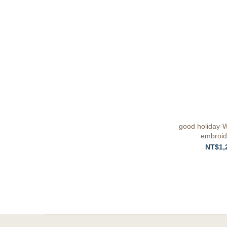
good holiday-W
embroid
NT$1,