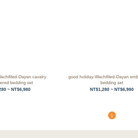
achifiled-Dayan cavalry
good holiday-Wachifiled-Dayan em
ered bedding set
bedding set
280 ~ NT$6,980
NT$1,280 ~ NT$6,980
1