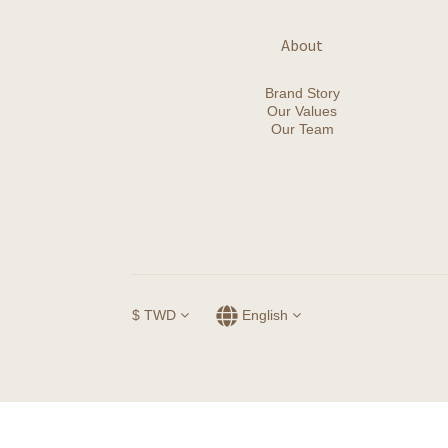
About
Brand Story
Our Values
Our Team
$
TWD
English