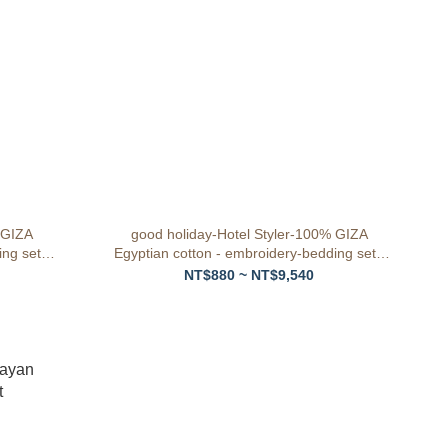
 GIZA
good holiday-Hotel Styler-100% GIZA
ng set -
Egyptian cotton - embroidery-bedding set -
First light - starlight gray
NT$880 ~ NT$9,540