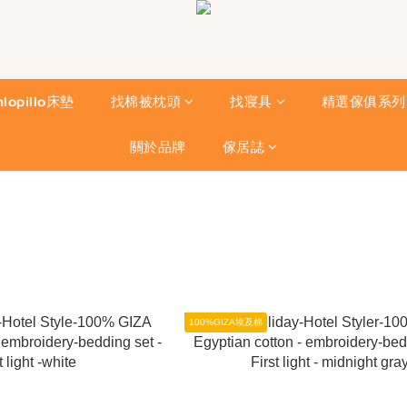
nlopillo床墊
找棉被枕頭
找寢具
精選傢俱系列
關於品牌
傢居誌
100%GIZA埃及棉