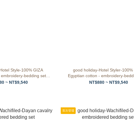
-Hotel Style-100% GIZA
good holiday-Hotel Styler-100%
- embroidery-bedding set -
Egyptian cotton - embroidery-beddi
t light -white
First light - midnight gray
80 ~ NT$9,540
NT$880 ~ NT$9,540
首次登場