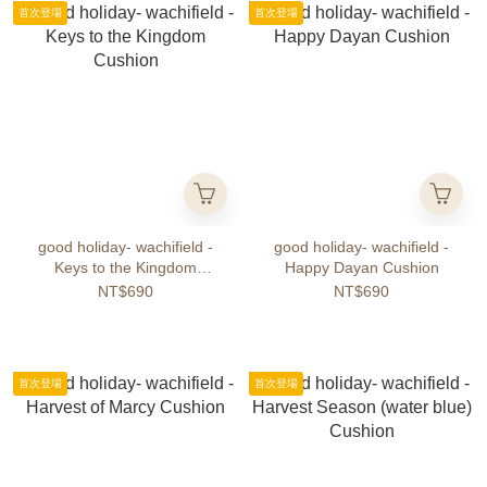
首次登場
首次登場
good holiday- wachifield -
good holiday- wachifield -
Keys to the Kingdom
Happy Dayan Cushion
Cushion
NT$690
NT$690
首次登場
首次登場