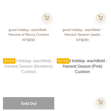
good holiday- wachifield -
good holiday- wachifield -
Harvest of Marcy Cushion
Harvest Season (water
blue) Cushion
NT$690
NT$690
首次登場
首次登場
Sold Out