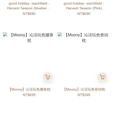
good holiday- wachifield -
good holiday- wachifield -
Harvest Season (blueberry)
Harvest Season (Pink)
Cushion
Cushion
NT$690
NT$690
【Moony】沁涼玩色腰靠枕
【Moony】沁涼玩色骨頭枕
NT$699
NT$399