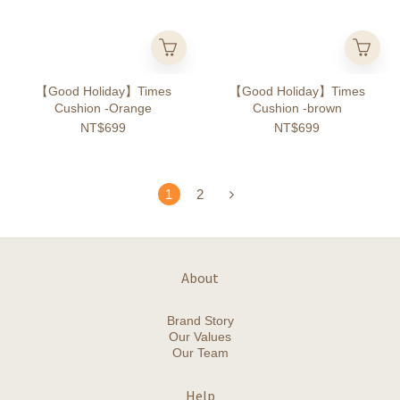
【Good Holiday】Times
【Good Holiday】Times
Cushion -Orange
Cushion -brown
NT$699
NT$699
1
2
About
Brand Story
Our Values
Our Team
Help