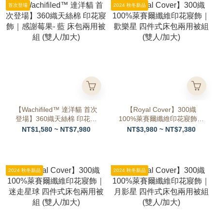
首次登場
2024 秋冬新品
【Wachifiled™ 達洋貓 首次
【Royal Cover】300織
登場】360織天絲棉 印花寢
100%萊賽爾纖維印花寢飾｜
飾｜感謝莓果- 藍 床包兩用
歡樂星 四件式床包兩用被組
NT$1,580 ~ NT$7,980
NT$3,980 ~ NT$7,380
被組 (雙人/加大)
(雙人/加大)
2024 秋冬新品
2024 秋冬新品